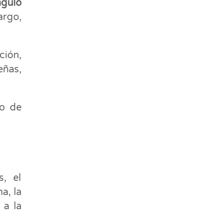
ngulo
argo,
ción,
eñas,
lo de
, el
a, la
 a la