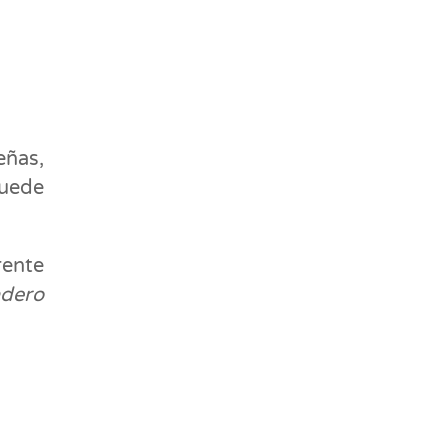
ñas,
puede
rente
adero