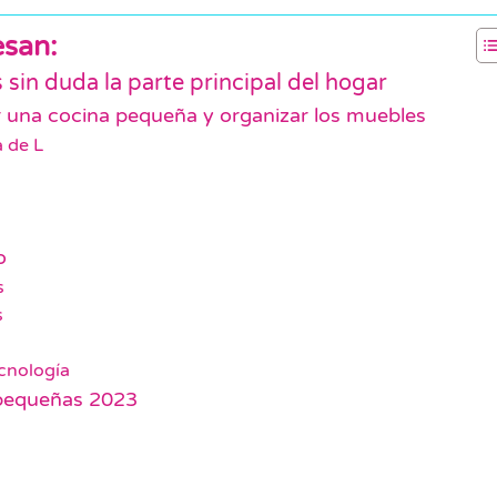
esan:
s sin duda la parte principal del hogar
ar una cocina pequeña y organizar los muebles
 de L
o
s
s
ecnología
 pequeñas 2023