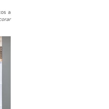
cos a
corar