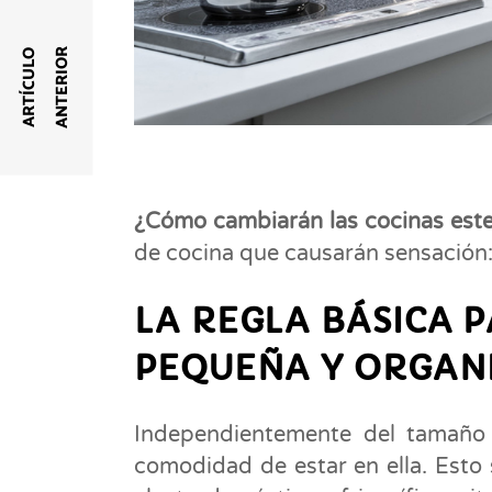
R
A
R
T
Í
C
U
L
O
A
N
T
E
R
I
O
¿Cómo cambiarán las cocinas est
de cocina que causarán sensación
LA REGLA BÁSICA 
PEQUEÑA Y ORGAN
Independientemente del tamaño d
comodidad de estar en ella. Esto 