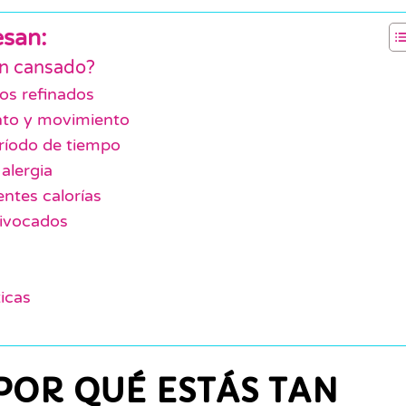
esan:
an cansado?
os refinados
ento y movimiento
ríodo de tiempo
 alergia
ntes calorías
ivocados
icas
POR QUÉ ESTÁS TAN