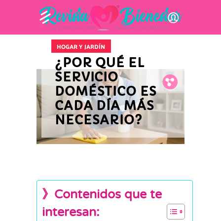
HOGAR Y JARDÍN
¿POR QUÉ EL
SERVICIO
Fb.
Tw.
Pin.
DOMÉSTICO ES
CADA DÍA MÁS
NECESARIO?
》Contenidos que te
interesan: