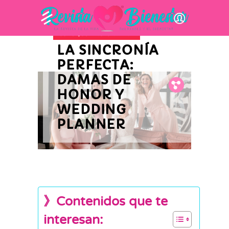
CONSEJOS Y ACTUALIDAD
LA SINCRONÍA
PERFECTA:
DAMAS DE
Fb.
Tw.
Pin.
HONOR Y
WEDDING
PLANNER
》Contenidos que te
interesan: