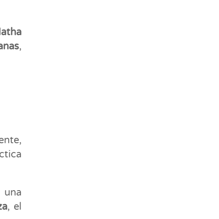
atha
nas
,
ente,
ctica
, una
za
, el