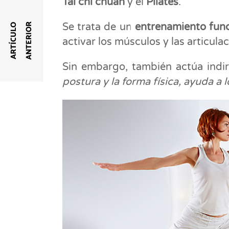
Tai chi chuan
y el
Pilates
.
Se trata de un
entrenamiento func
R
A
R
T
Í
C
U
L
O
A
N
T
E
R
I
O
activar los músculos y las articula
Sin embargo, también actúa indi
postura y la forma física, ayuda a l