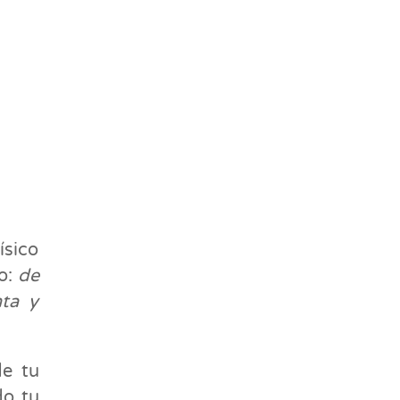
ísico
co:
de
nta y
de tu
do tu