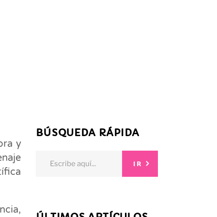
BÚSQUEDA RÁPIDA
bra y
Search
enaje
IR
for:
ífica
ncia,