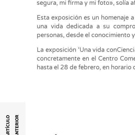
segura, mi firma y mi foto», solía 
Esta exposición es un homenaje a 
una vida dedicada a su comprom
personas, desde el conocimiento y
La exposición ‘Una vida conCiencia
concretamente en el Centro Comer
hasta el 28 de febrero, en horario
R
A
R
T
Í
C
U
L
O
A
N
T
E
R
I
O