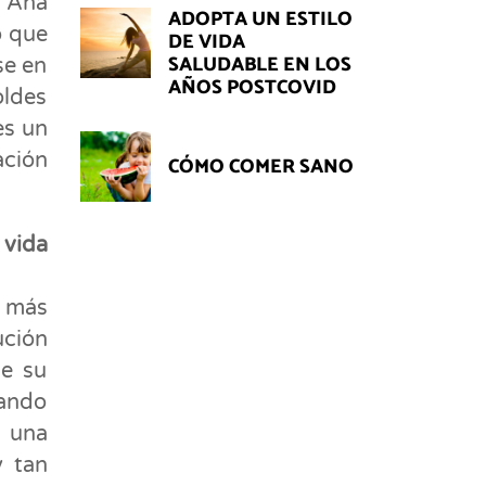
, Ana
ADOPTA UN ESTILO
o que
DE VIDA
SALUDABLE EN LOS
se en
AÑOS POSTCOVID
oldes
es un
ación
CÓMO COMER SANO
vida
a más
ución
de su
rando
s una
y tan