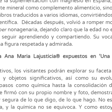
de la suplementación con magnesio en España
ste mineral como complemento alimenticio, sin
ibros traducidos a varios idiomas, convirtiéndo
ientífica. Décadas después, volvió a romper m
ber
nonagenaria, dejando claro que la edad no 
ra seguir aprendiendo y compartiendo. Su voc
na figura respetada y admirada.
a Ana Maria Lajusticia® expuestos en ‘Una 
tivos, los visitantes podrán explorar su facet
 y objetos significativos, así como su evol
 pasos como química hasta la consolidación 
e firmó con su propio nombre y foto, demost
y segura de lo que digo, de lo que hago. No e
ca, y la química no se equivoca. Y como esto