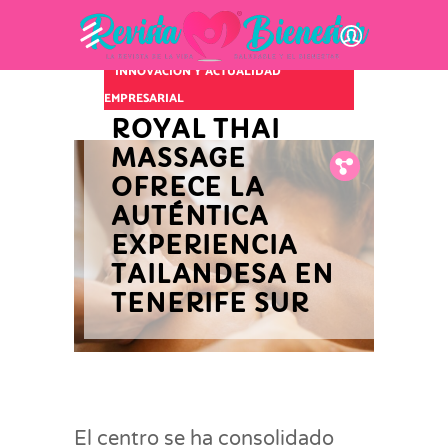
INNOVACIÓN Y ACTUALIDAD
EMPRESARIAL
ROYAL THAI
MASSAGE
Fb.
Tw.
Pin.
OFRECE LA
AUTÉNTICA
EXPERIENCIA
TAILANDESA EN
TENERIFE SUR
El centro se ha consolidado