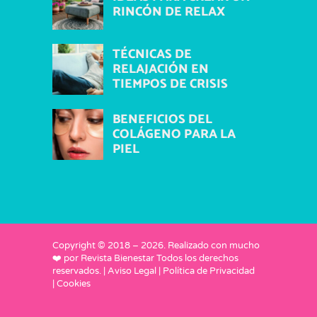
RINCÓN DE RELAX
TÉCNICAS DE
RELAJACIÓN EN
TIEMPOS DE CRISIS
BENEFICIOS DEL
COLÁGENO PARA LA
PIEL
Copyright © 2018 –
2026
. Realizado con mucho
❤️ por
Revista Bienestar
Todos los derechos
reservados. |
Aviso Legal
|
Política de Privacidad
|
Cookies