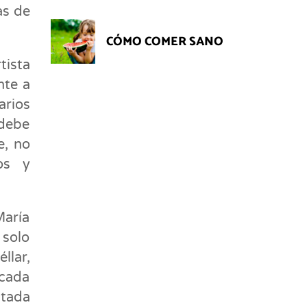
as de
CÓMO COMER SANO
tista
nte a
arios
 debe
e, no
os y
aría
 solo
llar,
 cada
ntada