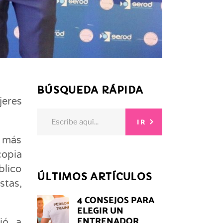
BÚSQUEDA RÁPIDA
jeres
Search
IR
for:
s más
copia
blico
ÚLTIMOS ARTÍCULOS
stas,
4 CONSEJOS PARA
ELEGIR UN
ENTRENADOR
ió a