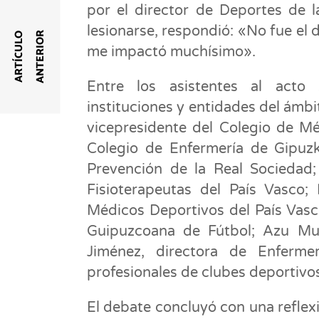
por el director de Deportes de l
lesionarse, respondió: «No fue el d
R
A
R
T
Í
C
U
L
O
A
N
T
E
R
I
O
me impactó muchísimo».
Entre los asistentes al acto
instituciones y entidades del ámbit
vicepresidente del Colegio de M
Colegio de Enfermería de Gipuzk
Prevención de la Real Sociedad;
Fisioterapeutas del País Vasco;
Médicos Deportivos del País Vasc
Guipuzcoana de Fútbol; Azu Mu
Jiménez, directora de Enferme
profesionales de clubes deportivos
El debate concluyó con una reflexi