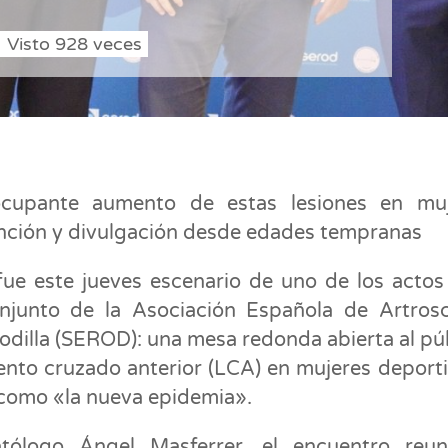
Visto
928
veces
eocupante aumento de estas lesiones en mu
ención y divulgación desde edades tempranas
fue este jueves escenario de uno de los acto
junto de la Asociación Española de Artros
odilla (SEROD): una mesa redonda abierta al pú
mento cruzado anterior (LCA) en mujeres deporti
 como «la nueva epidemia».
tólogo Ángel Masferrer, el encuentro reun