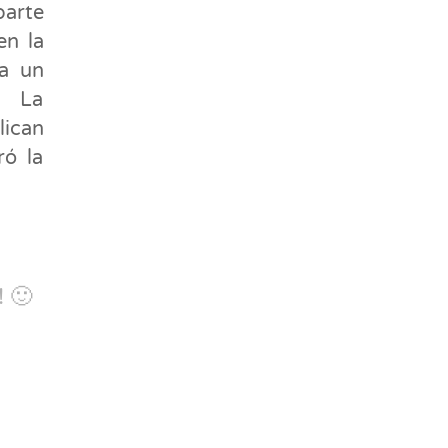
parte
en la
 a un
. La
lican
ró la
! 🙂