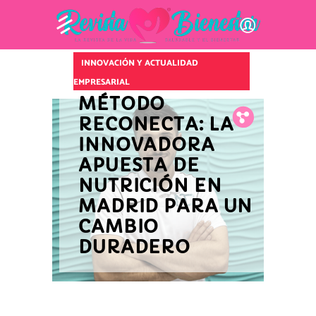
INNOVACIÓN Y ACTUALIDAD
EMPRESARIAL
MÉTODO
Fb.
Tw.
Pin.
RECONECTA: LA
INNOVADORA
APUESTA DE
NUTRICIÓN EN
MADRID PARA UN
CAMBIO
DURADERO