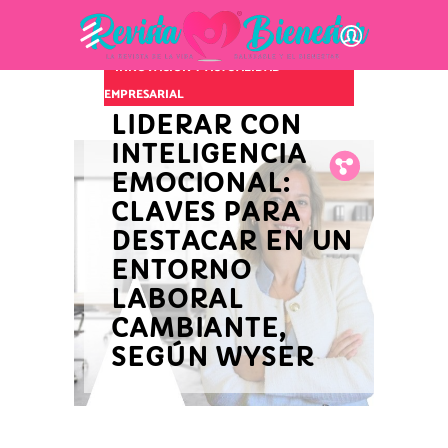
INNOVACIÓN Y ACTUALIDAD
EMPRESARIAL
LIDERAR CON
INTELIGENCIA
Fb.
Tw.
Pin.
EMOCIONAL:
CLAVES PARA
DESTACAR EN UN
ENTORNO
LABORAL
CAMBIANTE,
SEGÚN WYSER