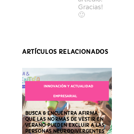
Gracias!
🙂
ARTÍCULOS RELACIONADOS
INNOVACIÓN Y ACTUALIDAD
EMPRESARIAL
BUSCA & ENCUENTRA AFIRMA
QUE LAS NORMAS DE VESTIR EN
VERANO PUEDEN EXCLUIR A LAS
PERSONAS NEURODIVERGENTES