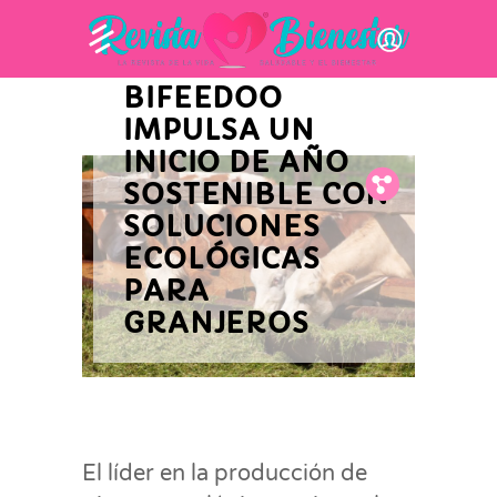
INNOVACIÓN Y ACTUALIDAD
EMPRESARIAL
BIFEEDOO
IMPULSA UN
INICIO DE AÑO
Fb.
Tw.
Pin.
SOSTENIBLE CON
SOLUCIONES
ECOLÓGICAS
PARA
GRANJEROS
El líder en la producción de