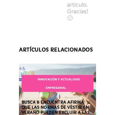
artículo.
Gracias!
🙂
ARTÍCULOS RELACIONADOS
INNOVACIÓN Y ACTUALIDAD
EMPRESARIAL
BUSCA & ENCUENTRA AFIRMA
QUE LAS NORMAS DE VESTIR EN
VERANO PUEDEN EXCLUIR A LAS