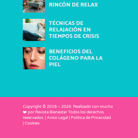
RINCÓN DE RELAX
TÉCNICAS DE
RELAJACIÓN EN
TIEMPOS DE CRISIS
BENEFICIOS DEL
COLÁGENO PARA LA
PIEL
Copyright © 2018 –
2026
. Realizado con mucho
❤️ por
Revista Bienestar
Todos los derechos
reservados. |
Aviso Legal
|
Política de Privacidad
|
Cookies