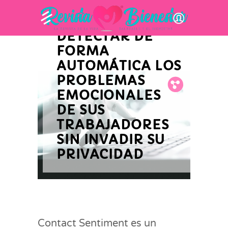
PERMITE A LAS
EMPRESAS
DETECTAR DE
FORMA
AUTOMÁTICA LOS
PROBLEMAS
Fb.
Tw.
Pin.
EMOCIONALES
DE SUS
TRABAJADORES
SIN INVADIR SU
PRIVACIDAD
Contact Sentiment es un