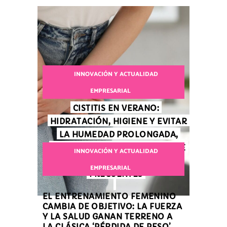
INNOVACIÓN Y ACTUALIDAD
EMPRESARIAL
CISTITIS EN VERANO:
HIDRATACIÓN, HIGIENE Y EVITAR
LA HUMEDAD PROLONGADA,
CLAVES PARA PREVENIR UNA DE
INNOVACIÓN Y ACTUALIDAD
LAS INFECCIONES MÁS
EMPRESARIAL
FRECUENTES
EL ENTRENAMIENTO FEMENINO
CAMBIA DE OBJETIVO: LA FUERZA
Y LA SALUD GANAN TERRENO A
LA CLÁSICA ‘PÉRDIDA DE PESO’,