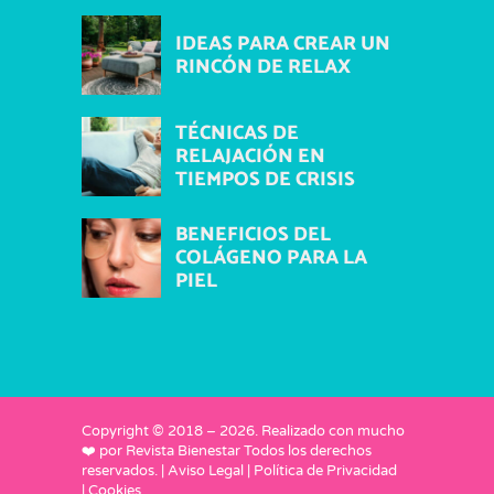
IDEAS PARA CREAR UN
RINCÓN DE RELAX
TÉCNICAS DE
RELAJACIÓN EN
TIEMPOS DE CRISIS
BENEFICIOS DEL
COLÁGENO PARA LA
PIEL
Copyright © 2018 –
2026
. Realizado con mucho
❤️ por
Revista Bienestar
Todos los derechos
reservados. |
Aviso Legal
|
Política de Privacidad
|
Cookies