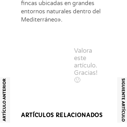
fincas ubicadas en grandes
entornos naturales dentro del
Mediterráneo».
Valora
este
artículo.
Gracias!
🙂
SIGUIENTE ARTÍCULO
ARTÍCULO ANTERIOR
ARTÍCULOS RELACIONADOS