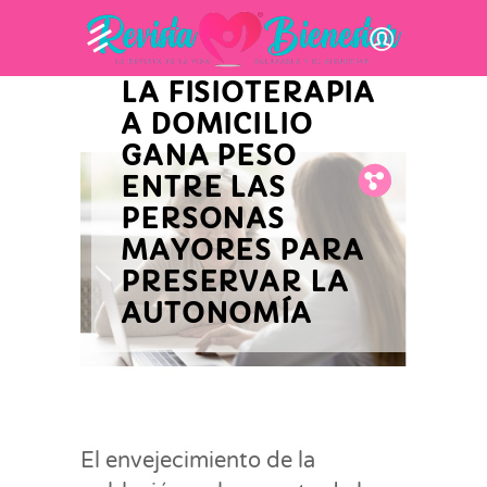
INNOVACIÓN Y ACTUALIDAD
EMPRESARIAL
LA FISIOTERAPIA
A DOMICILIO
GANA PESO
ENTRE LAS
Fb.
Tw.
Pin.
PERSONAS
MAYORES PARA
PRESERVAR LA
AUTONOMÍA
El envejecimiento de la