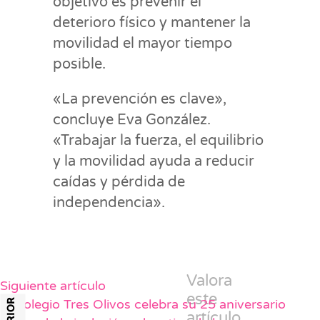
objetivo es prevenir el
deterioro físico y mantener la
movilidad el mayor tiempo
posible.
«La prevención es clave»,
concluye Eva González.
«Trabajar la fuerza, el equilibrio
y la movilidad ayuda a reducir
caídas y pérdida de
independencia».
Valora
Siguiente artículo
este
El Colegio Tres Olivos celebra su 25 aniversario
artículo.