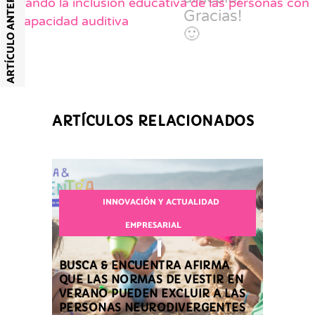
ARTÍCULO ANTERIOR
liderando la inclusión educativa de las personas con
Gracias!
discapacidad auditiva
🙂
ARTÍCULOS RELACIONADOS
INNOVACIÓN Y ACTUALIDAD
EMPRESARIAL
BUSCA & ENCUENTRA AFIRMA
QUE LAS NORMAS DE VESTIR EN
VERANO PUEDEN EXCLUIR A LAS
PERSONAS NEURODIVERGENTES