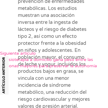
prevención de enfermedades
metabólicas. Los estudios
muestran una asociación
inversa entre la ingesta de
lácteos y el riesgo de diabetes
tipo 2, así como un efecto
protector frente a la obesidad
en niños y adolescentes. En
Siguiente artículo
población mayor, el consumo
La fisioterapia a domicilio gana peso entre las
ARTÍCULO ANTERIOR
de leche y yogur, incluidos los
personas mayores para preservar la autonomía
productos bajos en grasa, se
vincula con una menor
incidencia de síndrome
metabólico, una reducción del
riesgo cardiovascular y mejores
valores de presión arterial.