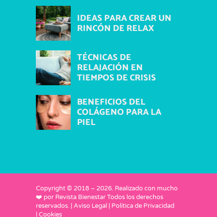
IDEAS PARA CREAR UN
RINCÓN DE RELAX
TÉCNICAS DE
RELAJACIÓN EN
TIEMPOS DE CRISIS
BENEFICIOS DEL
COLÁGENO PARA LA
PIEL
Copyright © 2018 –
2026
. Realizado con mucho
❤️ por
Revista Bienestar
Todos los derechos
reservados. |
Aviso Legal
|
Política de Privacidad
|
Cookies