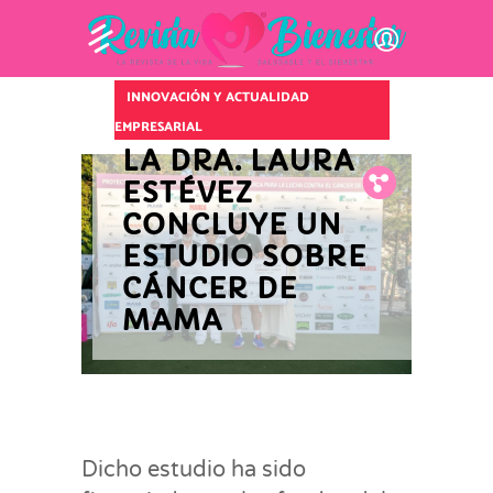
INNOVACIÓN Y ACTUALIDAD
EMPRESARIAL
LA DRA. LAURA
Fb.
Tw.
Pin.
ESTÉVEZ
CONCLUYE UN
ESTUDIO SOBRE
CÁNCER DE
MAMA
Dicho estudio ha sido