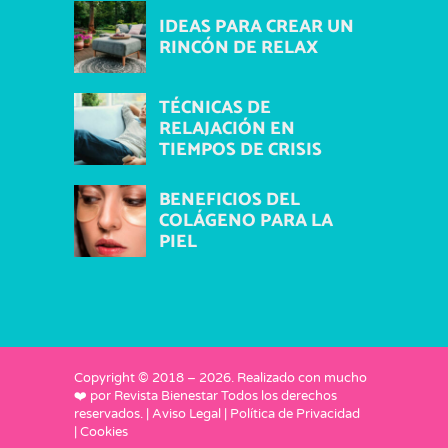
IDEAS PARA CREAR UN
RINCÓN DE RELAX
TÉCNICAS DE
RELAJACIÓN EN
TIEMPOS DE CRISIS
BENEFICIOS DEL
COLÁGENO PARA LA
PIEL
Copyright © 2018 –
2026
. Realizado con mucho
❤️ por
Revista Bienestar
Todos los derechos
reservados. |
Aviso Legal
|
Política de Privacidad
|
Cookies