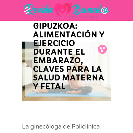
SANTA CRUZ,
GINECÓLOGA DE
POLICLÍNICA
GIPUZKOA:
ALIMENTACIÓN Y
EJERCICIO
Fb.
Tw.
Pin.
DURANTE EL
EMBARAZO,
CLAVES PARA LA
SALUD MATERNA
Y FETAL
La ginecóloga de Policlínica