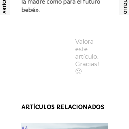
la madre como para el futuro
bebé»
.
Valora
este
artículo.
Gracias!
🙂
ARTÍCULOS RELACIONADOS