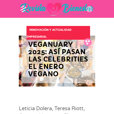
INNOVACIÓN Y ACTUALIDAD
EMPRESARIAL
Fb.
Tw.
Pin.
VEGANUARY
2025: ASÍ PASAN
LAS CELEBRITIES
EL ENERO
VEGANO
Leticia Dolera, Teresa Riott,