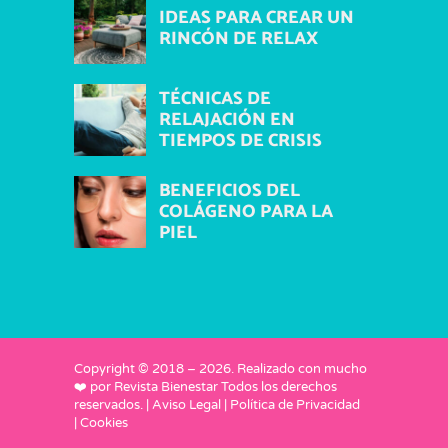
IDEAS PARA CREAR UN
RINCÓN DE RELAX
TÉCNICAS DE
RELAJACIÓN EN
TIEMPOS DE CRISIS
BENEFICIOS DEL
COLÁGENO PARA LA
PIEL
Copyright © 2018 –
2026
. Realizado con mucho
❤️ por
Revista Bienestar
Todos los derechos
reservados. |
Aviso Legal
|
Política de Privacidad
|
Cookies