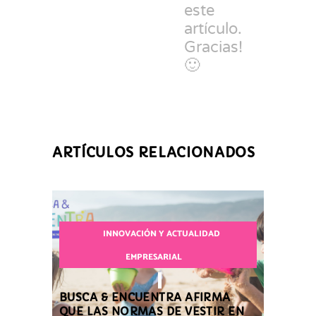
este
artículo.
Gracias!
🙂
ARTÍCULOS RELACIONADOS
INNOVACIÓN Y ACTUALIDAD
EMPRESARIAL
BUSCA & ENCUENTRA AFIRMA
QUE LAS NORMAS DE VESTIR EN