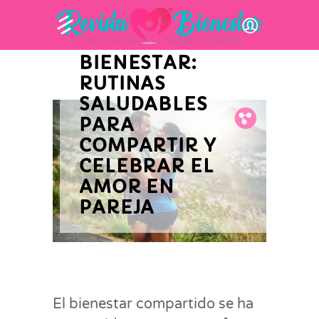
SAN VALENTÍN
EN CLAVE DE
BIENESTAR:
RUTINAS
SALUDABLES
Fb.
Tw.
Pin.
PARA
COMPARTIR Y
CELEBRAR EL
AMOR EN
PAREJA
El bienestar compartido se ha