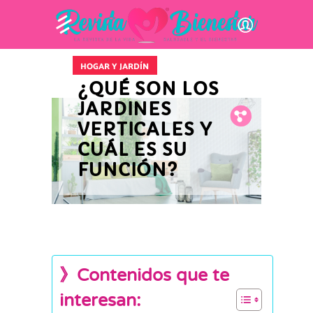
HOGAR Y JARDÍN
¿QUÉ SON LOS
JARDINES
Fb.
Tw.
Pin.
VERTICALES Y
CUÁL ES SU
FUNCIÓN?
》Contenidos que te
interesan: