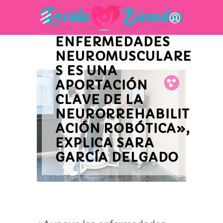
LA PRIVACIDAD DE
PERSONAS CON
ENFERMEDADES
NEUROMUSCULARE
S ES UNA
APORTACIÓN
Fb.
Tw.
Pin.
CLAVE DE LA
NEURORREHABILIT
ACIÓN ROBÓTICA»,
EXPLICA SARA
GARCÍA DELGADO