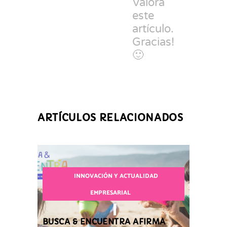
Valora
este
artículo.
Gracias!
🙂
ARTÍCULOS RELACIONADOS
INNOVACIÓN Y ACTUALIDAD
EMPRESARIAL
BUSCA & ENCUENTRA AFIRMA