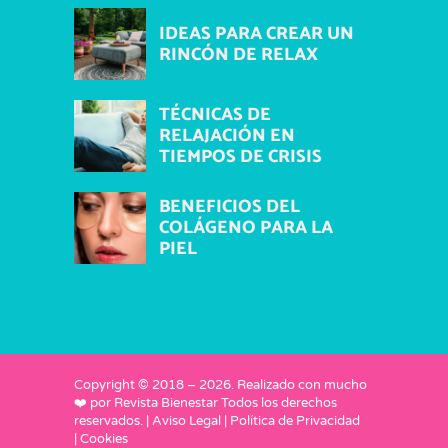
IDEAS PARA CREAR UN
RINCÓN DE RELAX
TÉCNICAS DE
RELAJACIÓN EN
TIEMPOS DE CRISIS
BENEFICIOS DEL
COLÁGENO PARA LA
PIEL
Copyright © 2018 –
2026
. Realizado con mucho
❤️ por
Revista Bienestar
Todos los derechos
reservados. |
Aviso Legal
|
Política de Privacidad
|
Cookies