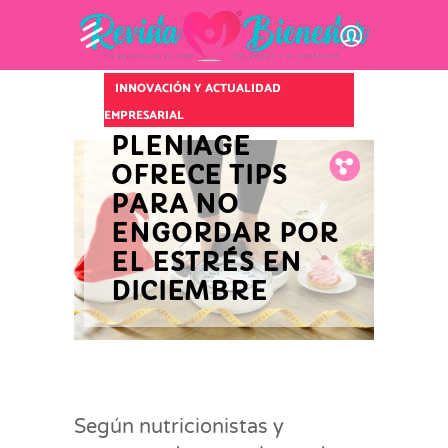
INNOVACIÓN Y ACTUALIDAD
EMPRESARIAL
PLENIAGE
Fb.
Tw.
Pin.
OFRECE TIPS
PARA NO
ENGORDAR POR
EL ESTRÉS EN
DICIEMBRE
Según nutricionistas y