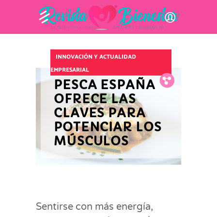
INNOVACIÓN Y ACTUALIDAD
EMPRESARIAL
Fb.
Tw.
Pin.
PESCA ESPAÑA
OFRECE LAS
CLAVES PARA
POTENCIAR LOS
MÚSCULOS
Sentirse con más energía,