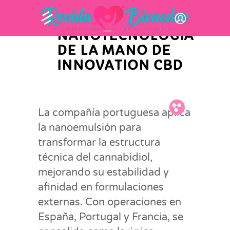
INNOVACIÓN Y ACTUALIDAD EMPRESARIAL
NANOCBD:
NANOTECNOLOGÍA
DE LA MANO DE
INNOVATION CBD
Fb.
Tw.
Pin.
La compañía portuguesa aplica
la nanoemulsión para
transformar la estructura
técnica del cannabidiol,
mejorando su estabilidad y
afinidad en formulaciones
externas. Con operaciones en
España, Portugal y Francia, se