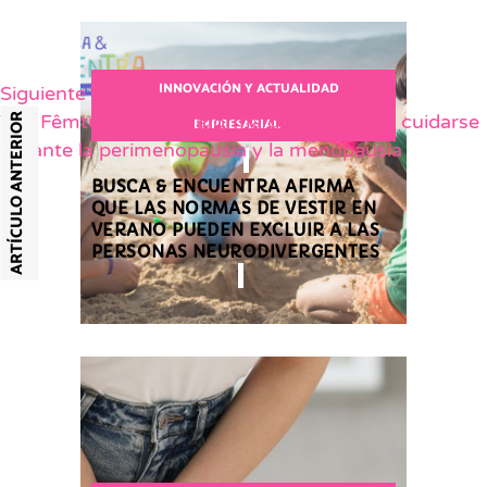
INNOVACIÓN Y ACTUALIDAD
Siguiente artículo
The Fêmtuary: la plataforma que hace fácil cuidarse
ARTÍCULO ANTERIOR
EMPRESARIAL
durante la perimenopausia y la menopausia
BUSCA & ENCUENTRA AFIRMA
QUE LAS NORMAS DE VESTIR EN
VERANO PUEDEN EXCLUIR A LAS
PERSONAS NEURODIVERGENTES