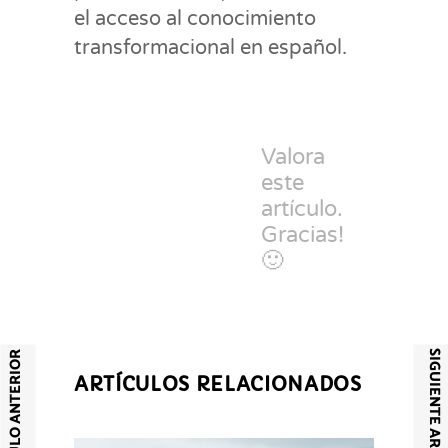
el acceso al conocimiento
transformacional en español.
Valora
este
artículo.
Gracias!
🙂
SIGUIENTE ARTÍCULO
ARTÍCULO ANTERIOR
ARTÍCULOS RELACIONADOS