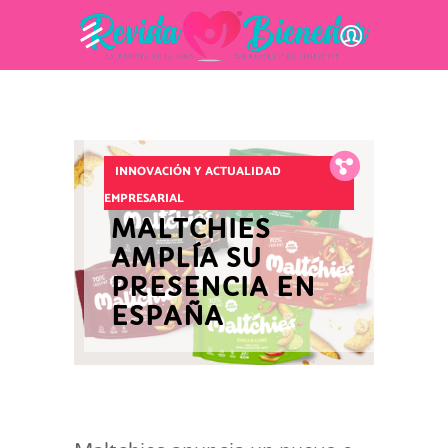
Fb.
Tw.
Pin.
INNOVACIÓN Y ACTUALIDAD
EMPRESARIAL
MALTCHIES
AMPLÍA SU
PRESENCIA EN
ESPAÑA