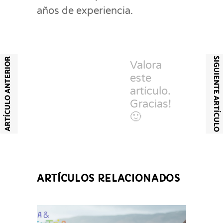
años de experiencia.
SIGUIENTE ARTÍCULO
ARTÍCULO ANTERIOR
Valora
este
artículo.
Gracias!
🙂
ARTÍCULOS RELACIONADOS