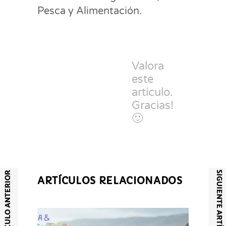
Pesca y Alimentación.
Valora
este
artículo.
Gracias!
🙂
SIGUIENTE ARTÍCULO
ARTÍCULO ANTERIOR
ARTÍCULOS RELACIONADOS