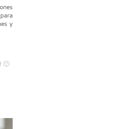
iones
 para
nes y
! 🙂