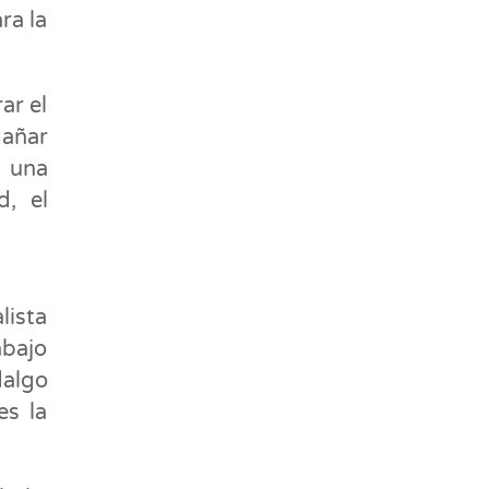
ra la
ar el
dañar
n una
d, el
lista
abajo
dalgo
es la