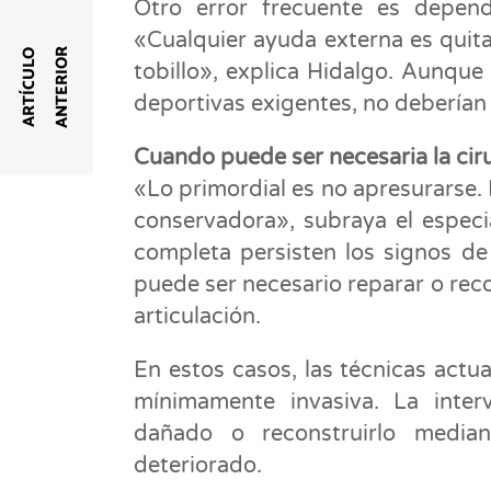
Otro error frecuente es depende
«Cualquier ayuda externa es quita
R
A
R
T
Í
C
U
L
O
A
N
T
E
R
I
O
tobillo», explica Hidalgo. Aunque
deportivas exigentes, no deberían 
Cuando puede ser necesaria la cir
«Lo primordial es no apresurarse.
conservadora», subraya el especia
completa persisten los signos de
puede ser necesario reparar o reco
articulación.
En estos casos, las técnicas actu
mínimamente invasiva. La inter
dañado o reconstruirlo median
deteriorado.