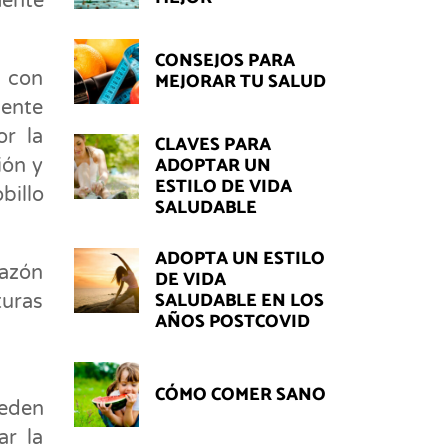
mente
CONSEJOS PARA
d con
MEJORAR TU SALUD
mente
or la
CLAVES PARA
ADOPTAR UN
ión y
ESTILO DE VIDA
billo
SALUDABLE
ADOPTA UN ESTILO
mazón
DE VIDA
SALUDABLE EN LOS
turas
AÑOS POSTCOVID
CÓMO COMER SANO
ueden
ar la