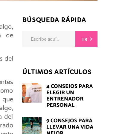
BÚSQUEDA RÁPIDA
algo,
Search
n de
IR
for:
s del
ÚLTIMOS ARTÍCULOS
entes
4 CONSEJOS PARA
como
ELEGIR UN
ENTRENADOR
s que
PERSONAL
algo,
a del
9 CONSEJOS PARA
grado
LLEVAR UNA VIDA
MEJOR