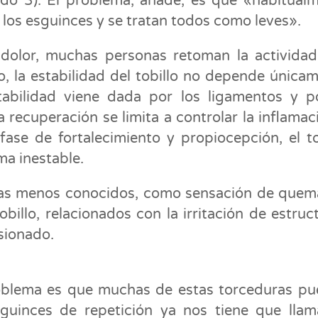
ado 3). El problema, añade, es que «habitual
los esguinces y se tratan todos como leves».
 dolor, muchas personas retoman la activida
, la estabilidad del tobillo no depende única
tabilidad viene dada por los ligamentos y p
a recuperación se limita a controlar la inflamac
fase de fortalecimiento y propiocepción, el to
ma inestable.
as menos conocidos, como sensación de que
obillo, relacionados con la irritación de estruc
esionado.
 problema es que muchas de estas torceduras p
sguinces de repetición ya nos tiene que llam