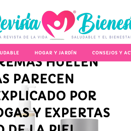
POR LA QUE
LUDABLE
HOGAR Y JARDÍN
CONSEJOS Y A
REMAS HUELEN
AS PARECEN
EXPLICADO POR
GAS Y EXPERTAS
 DE LA PIEL