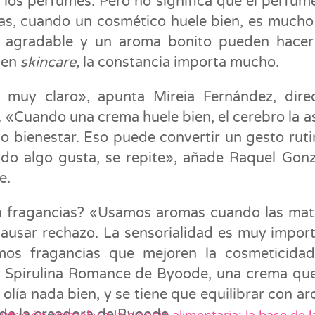
los perfumes. Pero no significa que el perfum
stas, cuando un cosmético huele bien, es much
ra agradable y un aroma bonito pueden hace
 en
skincare,
la constancia importa mucho.
muy claro», apunta Mireia Fernández, direc
«Cuando una crema huele bien, el cerebro la a
 o bienestar. Eso puede convertir un gesto ruti
do algo gusta, se repite», añade Raquel Gonz
e.
 fragancias? «Usamos aromas cuando las mat
ausar rechazo. La sensorialidad es muy impor
mos fragancias que mejoren la cosmeticidad
& Spirulina Romance de Byoode, una crema qu
 olía nada bien, y se tiene que equilibrar con a