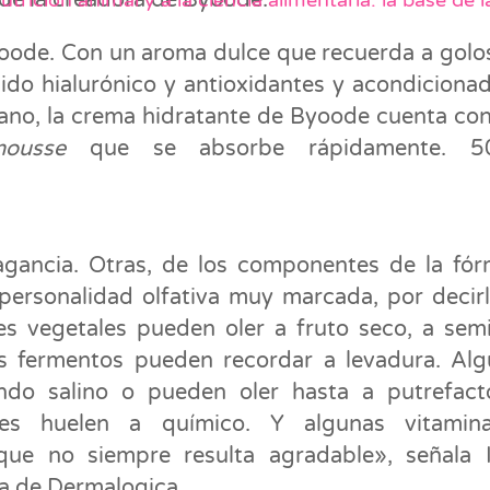
ade la creadora de Byoode.
nutrición animal y a la ciencia alimentaria: la base 
oode. Con un aroma dulce que recuerda a golo
do hialurónico y antioxidantes y acondiciona
rábano, la crema hidratante de Byoode cuenta co
mousse
que se absorbe rápidamente. 
agancia. Otras, de los componentes de la fór
personalidad olfativa muy marcada, por decir
s vegetales pueden oler a fruto seco, a semi
Los fermentos pueden recordar a levadura. Al
ndo salino o pueden oler hasta a putrefac
lares huelen a químico. Y algunas vitamin
que no siempre resulta agradable», señala 
a de Dermalogica.