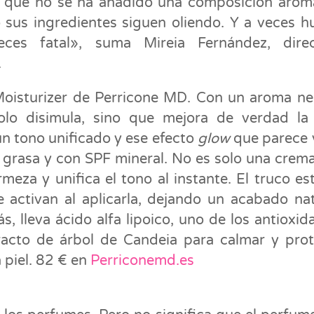
ca que no se ha añadido una composición arom
 sus ingredientes siguen oliendo. Y a veces h
ces fatal», suma Mireia Fernández, direc
.
Moisturizer de Perricone MD. Con un aroma ne
o disimula, sino que mejora de verdad la 
n tono unificado y ese efecto
glow
que parece 
e grasa y con SPF mineral. No es solo una crem
rmeza y unifica el tono al instante. El truco es
activan al aplicarla, dejando un acabado nat
, lleva ácido alfa lipoico, uno de los antioxid
racto de árbol de Candeia para calmar y pro
 piel. 82 € en
Perriconemd.es