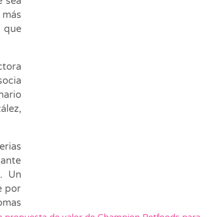
e sea
o más
r que
tora
socia
nario
ález,
erias
tante
. Un
e por
romas