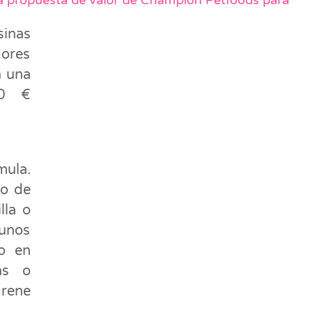
de la propuesta de valor de Champion Petfoods para
sinas
dores
n una
50 €
mula.
lo de
lla o
gunos
to en
as o
Irene