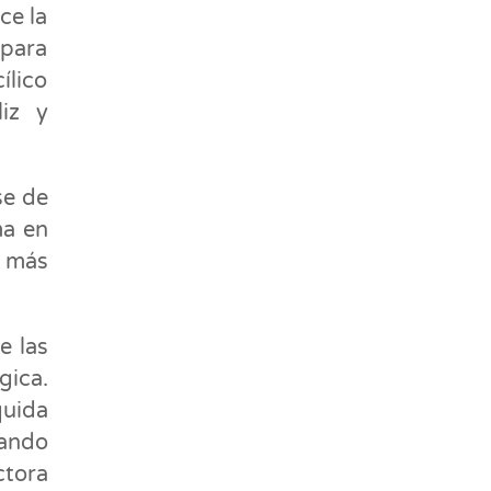
ce la
 para
ílico
iz y
se de
ma en
e más
e las
gica.
quida
uando
ctora