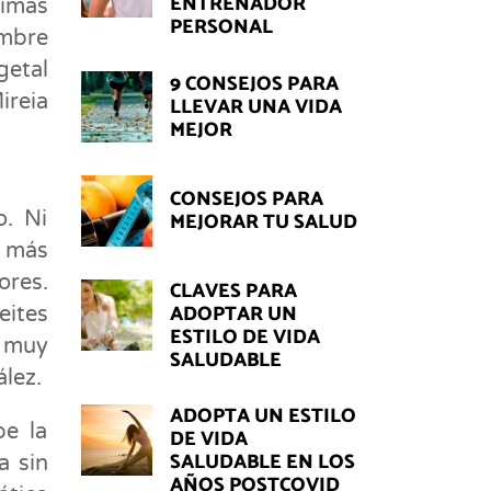
ENTRENADOR
rimas
PERSONAL
umbre
getal
9 CONSEJOS PARA
ireia
LLEVAR UNA VIDA
MEJOR
CONSEJOS PARA
o. Ni
MEJORAR TU SALUD
 más
ores.
CLAVES PARA
ADOPTAR UN
eites
ESTILO DE VIDA
 muy
SALUDABLE
ález.
ADOPTA UN ESTILO
pe la
DE VIDA
SALUDABLE EN LOS
a sin
AÑOS POSTCOVID