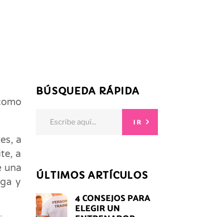
BÚSQUEDA RÁPIDA
 como
Search
IR
for:
es, a
te, a
e una
ÚLTIMOS ARTÍCULOS
oga y
4 CONSEJOS PARA
ELEGIR UN