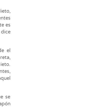
ieto,
entes
te es
 dice
de el
reta,
ieto.
ntes,
quel
ue se
Japón