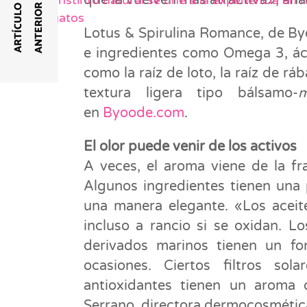
que la vuelven más atractiva», añ
Donde el instinto natural se une a la experiencia en 
R
A
R
T
Í
C
U
L
O
A
N
T
E
R
I
O
perros y gatos
Lotus & Spirulina Romance, de By
e ingredientes como Omega 3, áci
como la raíz de loto, la raíz de 
textura ligera tipo bálsamo-
en
Byoode.com
.
El olor puede venir de los activos
A veces, el aroma viene de la fr
Algunos ingredientes tienen una 
una manera elegante. «Los aceite
incluso a rancio si se oxidan. 
derivados marinos tienen un fo
ocasiones. Ciertos filtros so
antioxidantes tienen un aroma 
Serrano, directora dermocosmétic