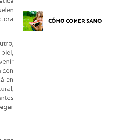
ática
uelen
tora
CÓMO COMER SANO
utro,
piel,
venir
a con
tá en
ural,
antes
teger