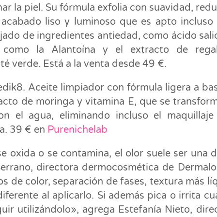
ar la piel. Su fórmula exfolia con suavidad, redu
 acabado liso y luminoso que es apto incluso
jado de ingredientes antiedad, como ácido salic
s como la Alantoína y el extracto de regal
té verde. Está a la venta desde 49 €.
edik8. Aceite limpiador con fórmula ligera a ba
acto de moringa y vitamina E, que se transfor
n el agua, eliminando incluso el maquillaj
sa. 39 € en
Purenichelab
 oxida o se contamina, el olor suele ser una d
 Serrano, directora dermocosmética de Dermalo
de color, separación de fases, textura más lí
ferente al aplicarlo. Si además pica o irrita c
uir utilizándolo», agrega Estefanía Nieto, dire