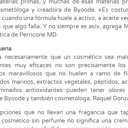
terias primas, y muchas de esas materias p
 cosmetóloga y creadora de Byoode. «Es cost
 cuando una fórmula huele a activo, a aceite ve
 que algo falla. Y no siempre es así», agrega M
tica de Perricone MD.
buena
ca necesariamente que un cosmético sea mal
ntes muy eficaces no son precisamente los
vos maravillosos que no huelen a ramo de fl
dos marinos, extractos vegetales, péptidos, ac
rminados antioxidantes pueden tener olores
 de Byoode y también cosmetóloga, Raquel Gonz
pciones que no llevan una fragancia que ta
n cosmético sin perfume no significa una crem