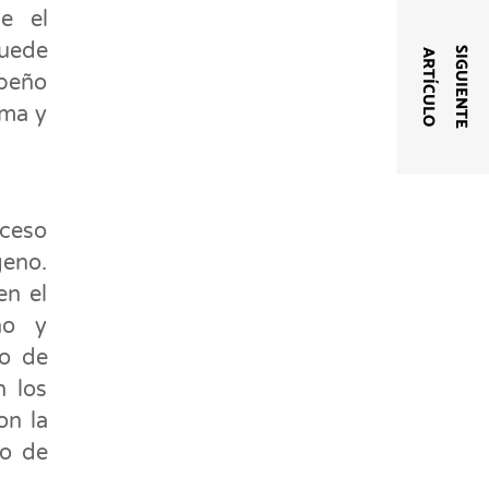
ue el
uede
S
I
G
U
I
E
N
T
E
A
R
T
Í
C
U
L
O
mpeño
ama y
oceso
geno.
en el
no y
io de
n los
on la
go de