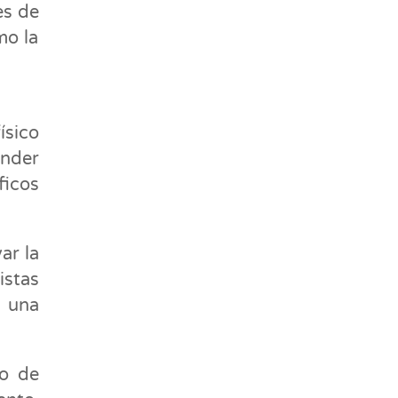
es de
mo la
ísico
ender
ficos
ar la
istas
r una
zo de