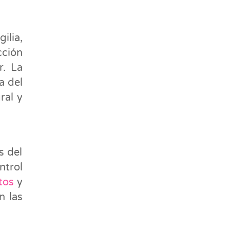
ilia,
ción
r. La
a del
ral y
s del
trol
tos
y
n las