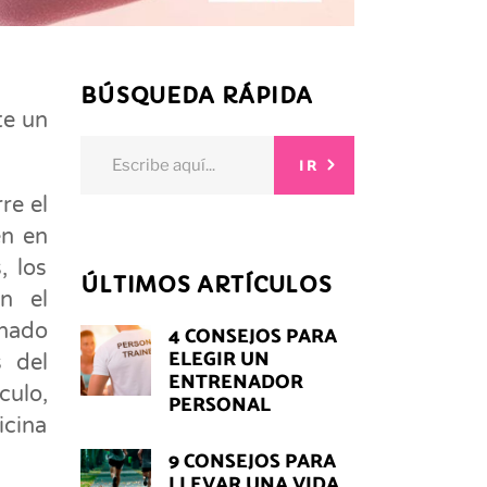
BÚSQUEDA RÁPIDA
te un
Search
IR
for:
re el
en en
, los
ÚLTIMOS ARTÍCULOS
n el
nado
4 CONSEJOS PARA
ELEGIR UN
s del
ENTRENADOR
culo,
PERSONAL
icina
9 CONSEJOS PARA
LLEVAR UNA VIDA