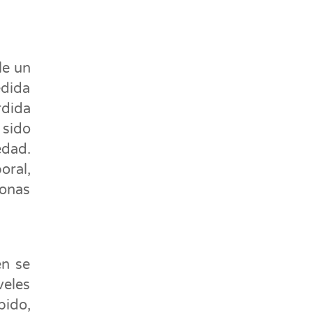
le un
edida
rdida
 sido
edad.
oral,
sonas
én se
veles
bido,