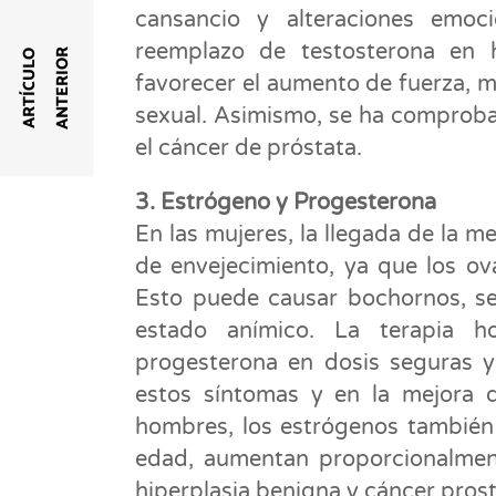
cansancio y alteraciones emoci
reemplazo de testosterona en 
R
A
R
T
Í
C
U
L
O
A
N
T
E
R
I
O
favorecer el aumento de fuerza, m
sexual. Asimismo, se ha comproba
el cáncer de próstata.
3. Estrógeno y Progesterona
En las mujeres, la llegada de la 
de envejecimiento, ya que los ov
Esto puede causar bochornos, se
estado anímico. La terapia h
progesterona en dosis seguras y 
estos síntomas y en la mejora d
hombres, los estrógenos también 
edad, aumentan proporcionalment
hiperplasia benigna y cáncer prost