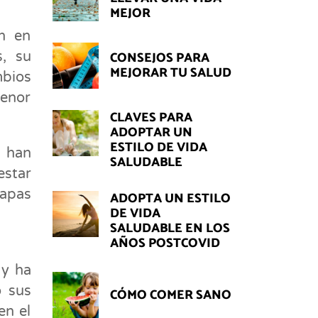
MEJOR
n en
CONSEJOS PARA
s, su
MEJORAR TU SALUD
mbios
menor
CLAVES PARA
ADOPTAR UN
ESTILO DE VIDA
s han
SALUDABLE
estar
tapas
ADOPTA UN ESTILO
DE VIDA
SALUDABLE EN LOS
AÑOS POSTCOVID
 y ha
o sus
CÓMO COMER SANO
en el