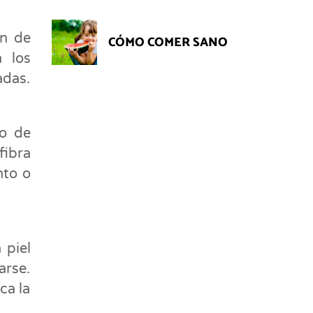
ón de
CÓMO COMER SANO
 los
adas.
mo de
fibra
nto o
 piel
arse.
ca la