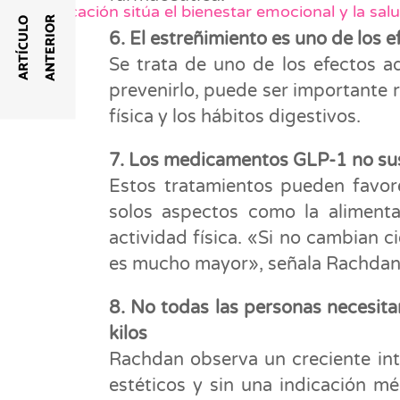
GSD Educación sitúa el bienestar emocional y la salu
R
A
R
T
Í
C
U
L
O
A
N
T
E
R
I
O
6. El estreñimiento es uno de los 
Se trata de uno de los efectos 
prevenirlo, puede ser importante re
física y los hábitos digestivos.
7. Los medicamentos GLP-1 no sus
Estos tratamientos pueden favor
solos aspectos como la alimenta
actividad física. «Si no cambian ci
es mucho mayor», señala Rachdan
8. No todas las personas necesita
kilos
Rachdan observa un creciente int
estéticos y sin una indicación m