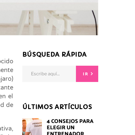
BÚSQUEDA RÁPIDA
cido
Search
mente
IR
for:
jaro)
tante
en el
ad de
ÚLTIMOS ARTÍCULOS
4 CONSEJOS PARA
ELEGIR UN
tiva,
ENTRENADOR