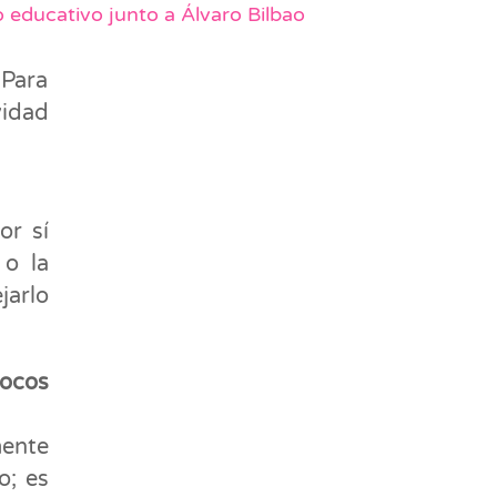
 educativo junto a Álvaro Bilbao
 Para
vidad
or sí
 o la
jarlo
pocos
mente
o; es