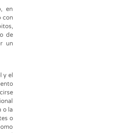
o, en
o con
itos,
to de
r un
 y el
iento
irse
onal
 o la
tes o
 como