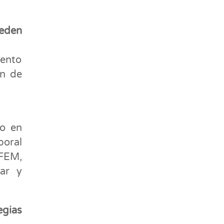
eden
iento
ón de
do en
poral
FEM,
ar y
egias