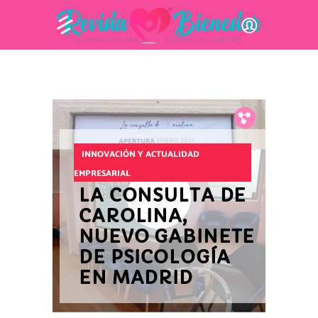
Fb.
Tw.
Pin.
INNOVACIÓN Y ACTUALIDAD
EMPRESARIAL
LA CONSULTA DE
CAROLINA,
NUEVO GABINETE
DE PSICOLOGÍA
EN MADRID