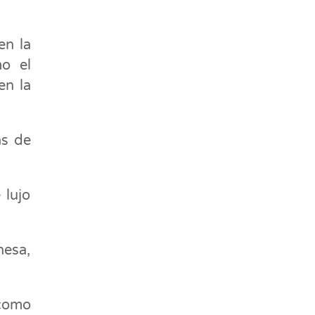
en la
mo el
en la
as de
 lujo
nesa,
 como