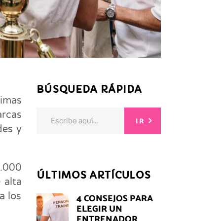
BÚSQUEDA RÁPIDA
timas
Search
arcas
IR
for:
des y
3.000
ÚLTIMOS ARTÍCULOS
 alta
a los
4 CONSEJOS PARA
ELEGIR UN
ENTRENADOR