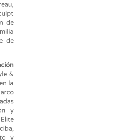
reau,
culpt
ón de
milia
te de
ación
yle &
en la
arco
cadas
ón y
Elite
ciba,
to y