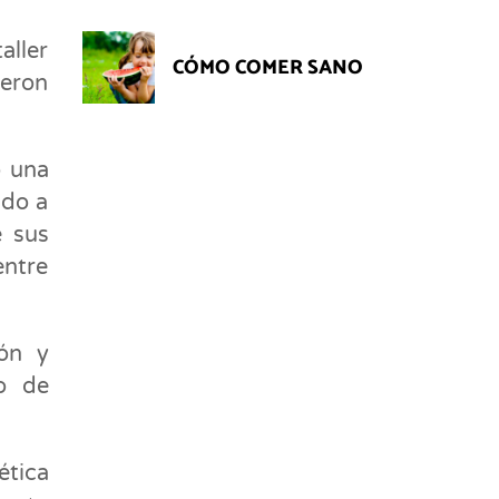
aller
CÓMO COMER SANO
eron
o una
ndo a
e sus
entre
ón y
o de
ética