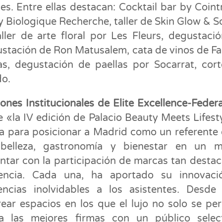
es. Entre ellas destacan: Cocktail bar by Coint
 Biologique Recherche, taller de Skin Glow & S
ler de arte floral por Les Fleurs, degustaci
stación de Ron Matusalem, cata de vinos de Fa
as, degustación de paellas por Socarrat, cor
do.
iones Institucionales de Elite Excellence-Feder
 «la IV edición de Palacio Beauty Meets Lifest
 para posicionar a Madrid como un referente 
o belleza, gastronomía y bienestar en un m
ntar con la participación de marcas tan desta
encia. Cada una, ha aportado su innovaci
encias inolvidables a los asistentes. Desde 
rear espacios en los que el lujo no solo se per
a las mejores firmas con un público selec