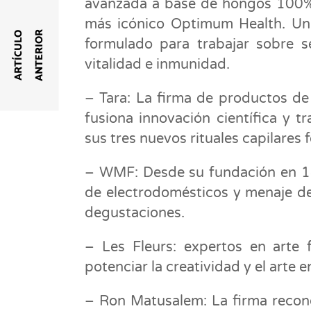
avanzada a base de hongos 100% 
más icónico Optimum Health. Un 
R
A
R
T
Í
C
U
L
O
A
N
T
E
R
I
O
formulado para trabajar sobre sei
vitalidad e inmunidad.
– Tara: La firma de productos de
fusiona innovación científica y t
sus tres nuevos rituales capilares 
– WMF: Desde su fundación en 1
de electrodomésticos y menaje de
degustaciones.
– Les Fleurs: expertos en arte fl
potenciar la creatividad y el arte e
– Ron Matusalem: La firma recon