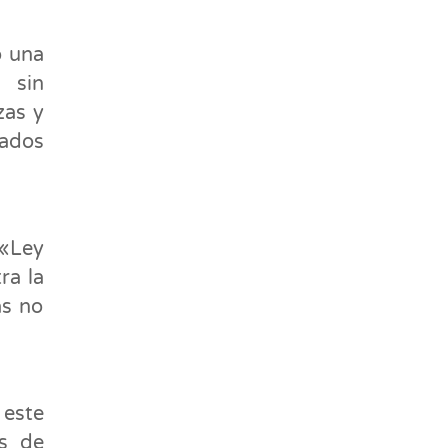
o una
 sin
zas y
cados
 «Ley
ra la
as no
 este
as de