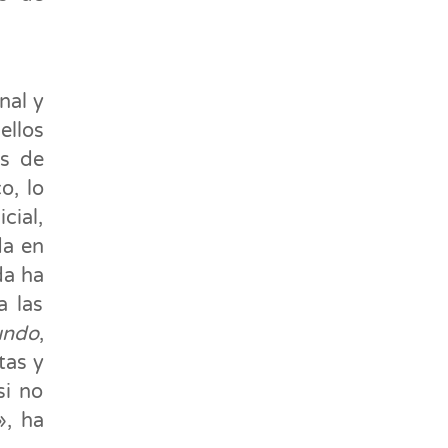
nal y
ellos
as de
o, lo
cial,
da en
da ha
a las
undo
,
tas y
si no
», ha