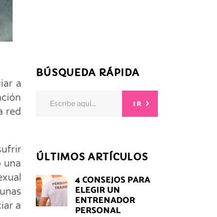
BÚSQUEDA RÁPIDA
iar a
Search
ación
IR
for:
a red
ufrir
ÚLTIMOS ARTÍCULOS
o una
exual
4 CONSEJOS PARA
ELEGIR UN
gunas
ENTRENADOR
iar a
PERSONAL