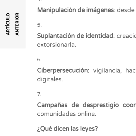
Manipulación de imágenes
: desde
R
A
R
T
Í
C
U
L
O
A
N
T
E
R
I
O
Suplantación de identidad
: creaci
extorsionarla.
Ciberpersecución
: vigilancia, h
digitales.
Campañas de desprestigio coor
comunidades online.
¿Qué dicen las leyes?