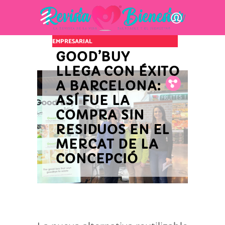
INNOVACIÓN Y ACTUALIDAD
EMPRESARIAL
GOOD’BUY
LLEGA CON ÉXITO
A BARCELONA:
Fb.
Tw.
Pin.
ASÍ FUE LA
COMPRA SIN
RESIDUOS EN EL
MERCAT DE LA
CONCEPCIÓ