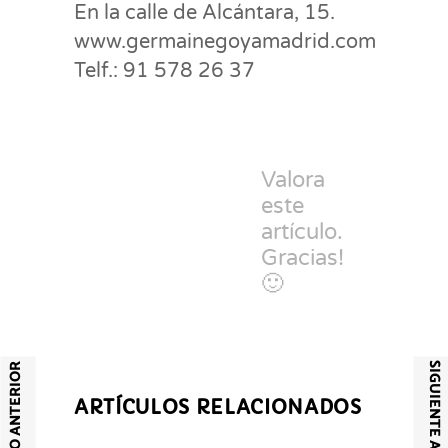
En la calle de Alcántara, 15.
www.germainegoyamadrid.com
Telf.: 91 578 26 37
Valora
este
artículo.
Gracias!
🙂
SIGUIENTE ARTÍCULO
ARTÍCULO ANTERIOR
ARTÍCULOS RELACIONADOS