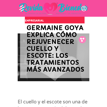
INNOVACIÓN Y ACTUALIDAD
EMPRESARIAL
GERMAINE GOYA
EXPLICA CÓMO
Fb.
Tw.
Pin.
REJUVENECER
CUELLO Y
ESCOTE: LOS
TRATAMIENTOS
MÁS AVANZADOS
El cuello y el escote son una de