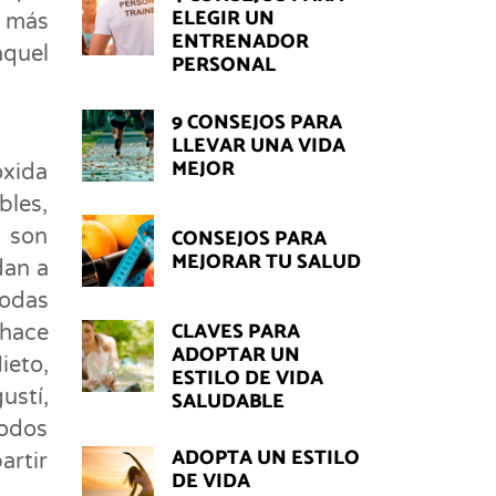
ELEGIR UN
e más
ENTRENADOR
aquel
PERSONAL
9 CONSEJOS PARA
LLEVAR UNA VIDA
MEJOR
oxida
bles,
CONSEJOS PARA
 son
MEJORAR TU SALUD
dan a
todas
CLAVES PARA
 hace
ADOPTAR UN
ieto,
ESTILO DE VIDA
ustí,
SALUDABLE
odos
ADOPTA UN ESTILO
artir
DE VIDA