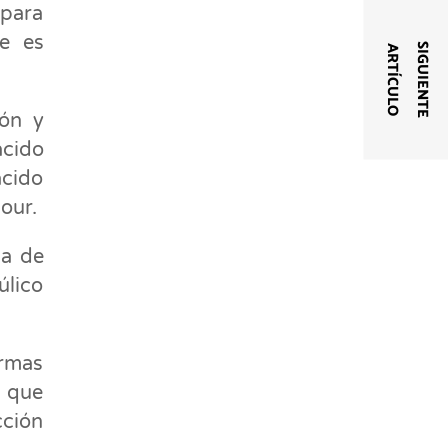
 para
de es
S
I
G
U
I
E
N
T
E
A
R
T
Í
C
U
L
O
ión y
cido
ácido
our.
na de
úlico
rmas
, que
cción