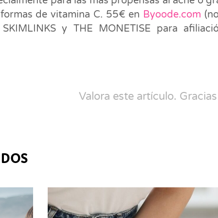
pecialmente para las más propensas al acné o gr
s formas de vitamina C. 55€ en
Byoode.com
(no
 SKIMLINKS y THE MONETISE para afiliació
Valora este artículo. Gracias
ADOS