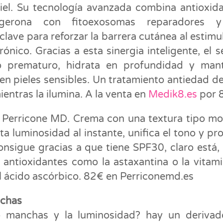
iel. Su tecnología avanzada combina antioxid
ngerona con fitoexosomas reparadores 
lave para reforzar la barrera cutánea al estimul
ónico. Gracias a esta sinergia inteligente, el 
to prematuro, hidrata en profundidad y man
 en pieles sensibles. Un tratamiento antiedad de
ientras la ilumina. A la venta en
Medik8.es
por 
e Perricone MD. Crema con una textura tipo m
ta luminosidad al instante, unifica el tono y pr
consigue gracias a que tiene SPF30, claro está,
 antioxidantes como la astaxantina o la vitam
del ácido ascórbico. 82€ en Perriconemd.es
nchas
o manchas y la luminosidad? hay un deriva