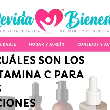
EN
MÉTICA
LUDABLE
HOGAR Y JARDÍN
CONSEJOS Y A
CUÁLES SON LOS
ITAMINA C PARA
S
CIONES