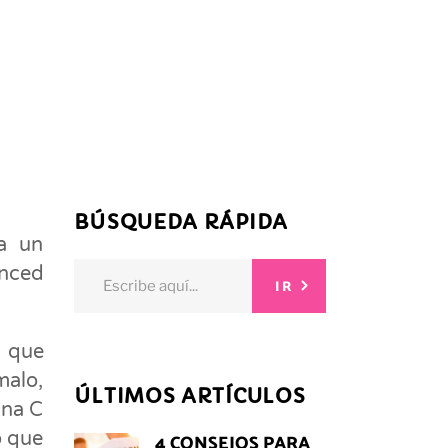
BÚSQUEDA RÁPIDA
da un
Search
nced
IR
for:
a que
malo,
ÚLTIMOS ARTÍCULOS
ina C
o que
4 CONSEJOS PARA