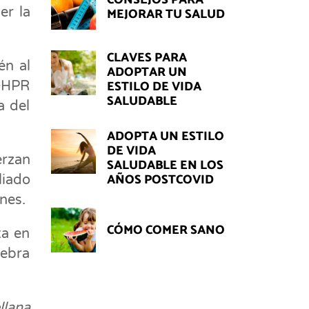
CONSEJOS PARA
er la
MEJORAR TU SALUD
CLAVES PARA
én al
ADOPTAR UN
ESTILO DE VIDA
l+HPR
SALUDABLE
a del
ADOPTA UN ESTILO
DE VIDA
erzan
SALUDABLE EN LOS
AÑOS POSTCOVID
liado
ones.
CÓMO COMER SANO
ta en
lebra
llana