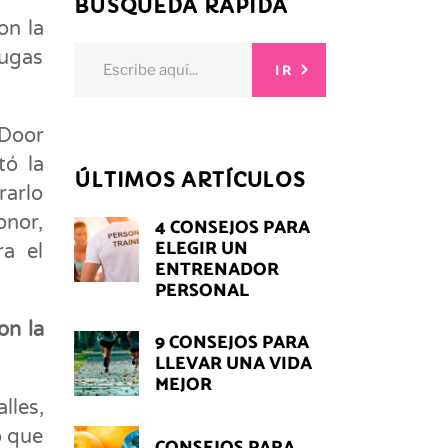
BÚSQUEDA RÁPIDA
on la
Search
rugas
IR
for:
 Door
tó la
ÚLTIMOS ARTÍCULOS
rarlo
onor,
4 CONSEJOS PARA
ELEGIR UN
a el
ENTRENADOR
PERSONAL
on la
9 CONSEJOS PARA
LLEVAR UNA VIDA
MEJOR
lles,
o que