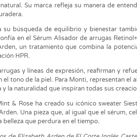
o natural. Su marca refleja su manera de entend
uradera.
ada su búsqueda de equilibrio y bienestar tambi
 confía en el Sérum Alisador de arrugas Retino
Arden, un tratamiento que combina la potenci
vación HPR.
rrugas y líneas de expresión, reafirman y refu
n el tono de la piel. Para Monti, representan el a
za y la naturalidad que inspiran todas sus creaci
int & Rose ha creado su icónico sweater Sies
Arden. Una pieza que, al igual que el sérum, ce
 la belleza que perdura en el tiempo.
os de Elizabeth Arden de El Corte Inglés Caste