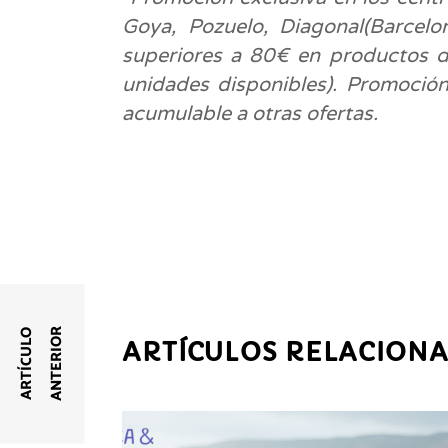
Goya, Pozuelo, Diagonal(Barcelon
superiores a 80€ en productos d
unidades disponibles). Promoció
acumulable a otras ofertas.
R
A
R
T
Í
C
U
L
O
A
N
T
E
R
I
O
ARTÍCULOS RELACION