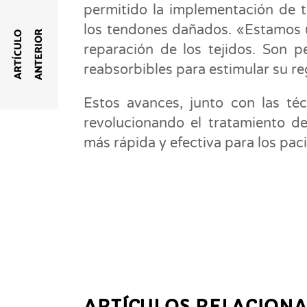
permitido la implementación de té
los tendones dañados. «Estamos u
R
A
R
T
Í
C
U
L
O
A
N
T
E
R
I
O
reparación de los tejidos. Son 
reabsorbibles para estimular su reg
Estos avances, junto con las té
revolucionando el tratamiento d
más rápida y efectiva para los pac
ARTÍCULOS RELACION