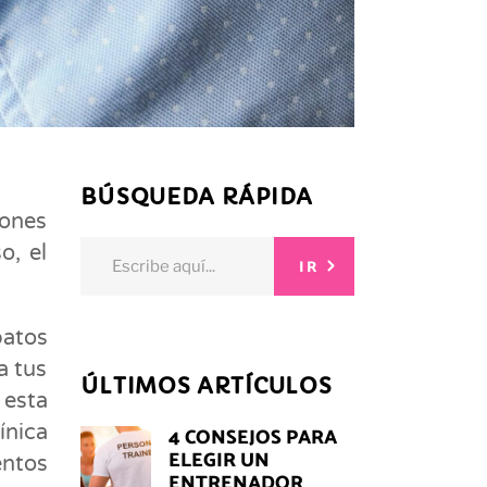
BÚSQUEDA RÁPIDA
ones
Search
o, el
IR
for:
patos
a tus
ÚLTIMOS ARTÍCULOS
 esta
ínica
4 CONSEJOS PARA
ELEGIR UN
entos
ENTRENADOR