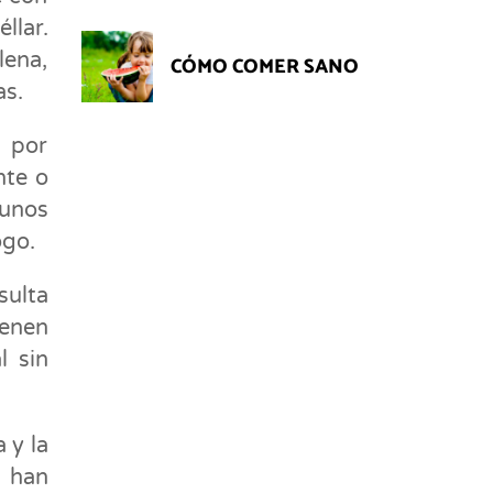
llar.
lena,
CÓMO COMER SANO
as.
 por
nte o
gunos
ogo.
ulta
enen
l sin
 y la
s han