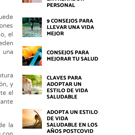
PERSONAL
puede
9 CONSEJOS PARA
dones
LLEVAR UNA VIDA
MEJOR
o, el
ueden
CONSEJOS PARA
n una
MEJORAR TU SALUD
otura
CLAVES PARA
ADOPTAR UN
ón, y
ESTILO DE VIDA
te el
SALUDABLE
rante
ADOPTA UN ESTILO
DE VIDA
SALUDABLE EN LOS
de la
AÑOS POSTCOVID
e con