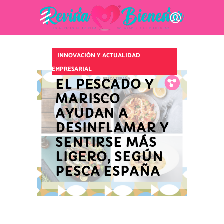
INNOVACIÓN Y ACTUALIDAD
EMPRESARIAL
EL PESCADO Y
Fb.
Tw.
Pin.
MARISCO
AYUDAN A
DESINFLAMAR Y
SENTIRSE MÁS
LIGERO, SEGÚN
PESCA ESPAÑA