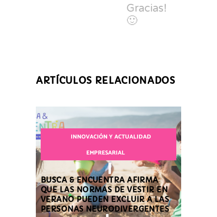
Gracias!
🙂
ARTÍCULOS RELACIONADOS
INNOVACIÓN Y ACTUALIDAD
EMPRESARIAL
BUSCA & ENCUENTRA AFIRMA
QUE LAS NORMAS DE VESTIR EN
VERANO PUEDEN EXCLUIR A LAS
PERSONAS NEURODIVERGENTES