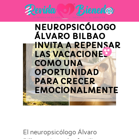
INNOVACIÓN Y ACTUALIDAD EMPRESARIAL
EL
NEUROPSICÓLOGO
ÁLVARO BILBAO
INVITA A REPENSAR
Fb.
Tw.
Pin.
LAS VACACIONES
COMO UNA
OPORTUNIDAD
PARA CRECER
EMOCIONALMENTE
El neuropsicólogo Álvaro