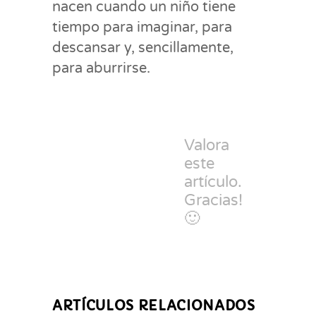
nacen cuando un niño tiene
tiempo para imaginar, para
descansar y, sencillamente,
para aburrirse.
Valora
este
artículo.
Gracias!
🙂
ARTÍCULOS RELACIONADOS