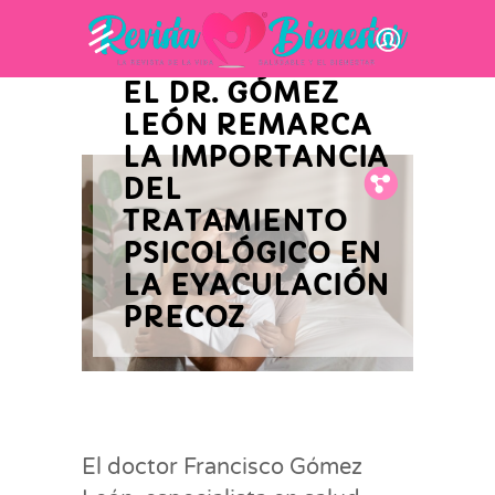
INNOVACIÓN Y ACTUALIDAD
EMPRESARIAL
EL DR. GÓMEZ
LEÓN REMARCA
LA IMPORTANCIA
DEL
Fb.
Tw.
Pin.
TRATAMIENTO
PSICOLÓGICO EN
LA EYACULACIÓN
PRECOZ
El doctor Francisco Gómez