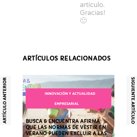
artículo.
Gracias!
🙂
ARTÍCULOS RELACIONADOS
SIGUIENTE ARTÍCULO
ARTÍCULO ANTERIOR
INNOVACIÓN Y ACTUALIDAD
EMPRESARIAL
BUSCA & ENCUENTRA AFIRMA
QUE LAS NORMAS DE VESTIR EN
VERANO PUEDEN EXCLUIR A LAS