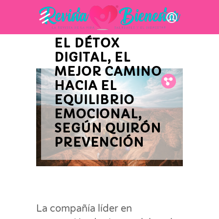
INNOVACIÓN Y ACTUALIDAD
EMPRESARIAL
EL DÉTOX
DIGITAL, EL
MEJOR CAMINO
Fb.
Tw.
Pin.
HACIA EL
EQUILIBRIO
EMOCIONAL,
SEGÚN QUIRÓN
PREVENCIÓN
La compañía líder en