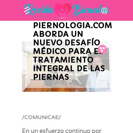
INNOVACIÓN Y ACTUALIDAD EMPRESARIAL
EL CENTRO
PIERNOLOGIA.COM
ABORDA UN
NUEVO DESAFÍO
MÉDICO PARA EL
Fb.
Tw.
Pin.
TRATAMIENTO
INTEGRAL DE LAS
PIERNAS
/COMUNICAE/
En un esfuerzo continuo por