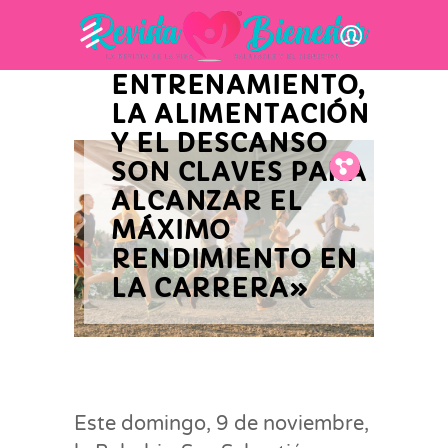
DE POLICLÍNICA
GIPUZKOA: «EL
ENTRENAMIENTO,
LA ALIMENTACIÓN
Y EL DESCANSO
SON CLAVES PARA
Fb.
Tw.
Pin.
ALCANZAR EL
MÁXIMO
RENDIMIENTO EN
LA CARRERA»
Este domingo, 9 de noviembre,