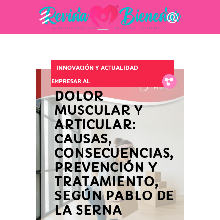
INNOVACIÓN Y ACTUALIDAD
EMPRESARIAL
Fb.
Tw.
Pin.
DOLOR
MUSCULAR Y
ARTICULAR:
CAUSAS,
CONSECUENCIAS,
PREVENCIÓN Y
TRATAMIENTO,
SEGÚN PABLO DE
LA SERNA