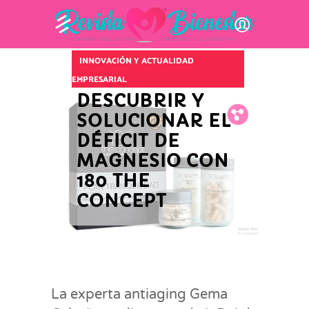
INNOVACIÓN Y ACTUALIDAD
EMPRESARIAL
DESCUBRIR Y
Fb.
Tw.
Pin.
SOLUCIONAR EL
DÉFICIT DE
MAGNESIO CON
180 THE
CONCEPT
La experta antiaging Gema