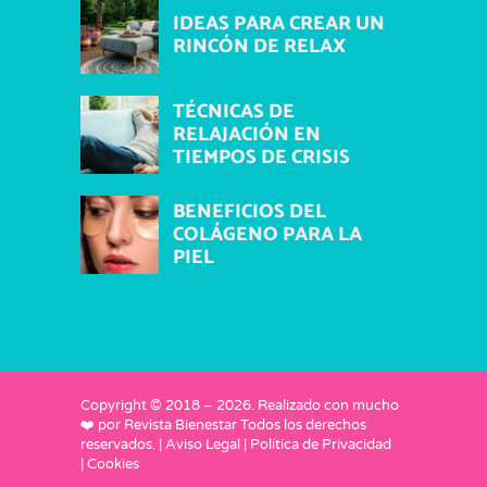
IDEAS PARA CREAR UN
RINCÓN DE RELAX
TÉCNICAS DE
RELAJACIÓN EN
TIEMPOS DE CRISIS
BENEFICIOS DEL
COLÁGENO PARA LA
PIEL
Copyright © 2018 –
2026
. Realizado con mucho
❤️ por
Revista Bienestar
Todos los derechos
reservados. |
Aviso Legal
|
Política de Privacidad
|
Cookies