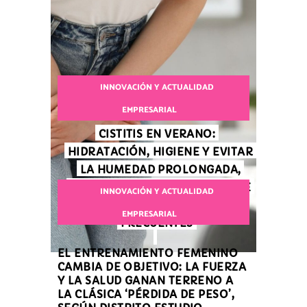
INNOVACIÓN Y ACTUALIDAD
EMPRESARIAL
CISTITIS EN VERANO:
HIDRATACIÓN, HIGIENE Y EVITAR
LA HUMEDAD PROLONGADA,
CLAVES PARA PREVENIR UNA DE
INNOVACIÓN Y ACTUALIDAD
LAS INFECCIONES MÁS
EMPRESARIAL
FRECUENTES
EL ENTRENAMIENTO FEMENINO
CAMBIA DE OBJETIVO: LA FUERZA
Y LA SALUD GANAN TERRENO A
LA CLÁSICA ‘PÉRDIDA DE PESO’,